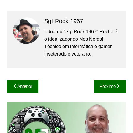
Sgt Rock 1967
Eduardo "Sgt Rock 1967" Rocha é
o idealizador do Nós Nerds!
Técnico em informática e gamer
inveterado e veterano.
Navegação
Anterior
Próximo
de
Post