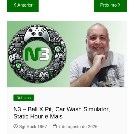
Navegação
Anterior
Próximo
de
Post
Notícias
N3 – Ball X Pit, Car Wash Simulator,
Static Hour e Mais
Sgt Rock 1967
7 de agosto de 2026