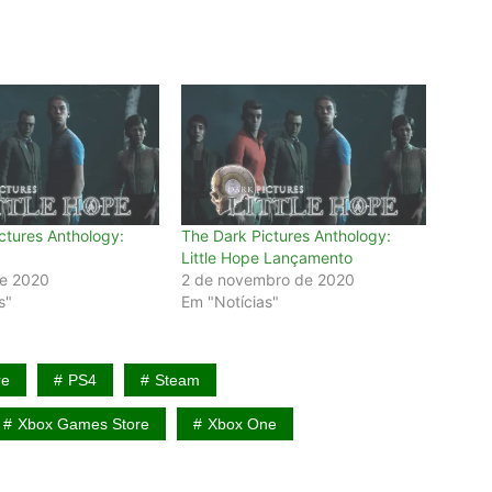
ctures Anthology:
The Dark Pictures Anthology:
Little Hope Lançamento
de 2020
2 de novembro de 2020
s"
Em "Notícias"
re
PS4
Steam
Xbox Games Store
Xbox One