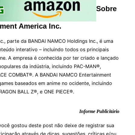
Sobre
ent America Inc.
., parte da BANDAI NAMCO Holdings Inc., é uma
teúdo interativo – incluindo todos os principais
ine. A empresa é conhecida por ter criado e lançado
opulares da indústria, incluindo PAC-MAN®,
ACE COMBAT®. A BANDAI NAMCO Entertainment
e games baseados em anime no ocidente, incluindo
RAGON BALL Z®, e ONE PIECE®.
Informe Publicitário
você gostou deste post não deixe de registrar sua
ticipação através de dicas, sugestões, críticas e/ou