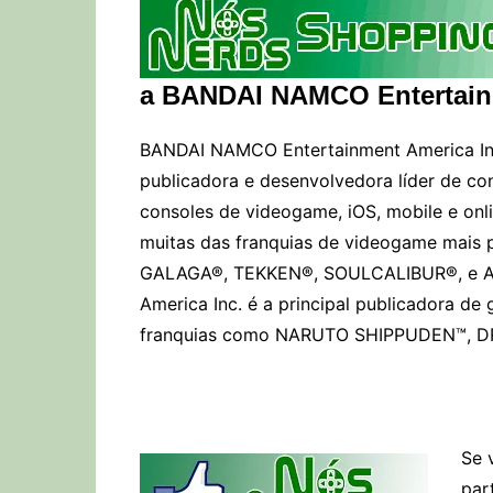
a BANDAI NAMCO Entertainm
BANDAI NAMCO Entertainment America Inc
publicadora e desenvolvedora líder de con
consoles de videogame, iOS, mobile e onl
muitas das franquias de videogame mais p
GALAGA®, TEKKEN®, SOULCALIBUR®, e 
America Inc. é a principal publicadora d
franquias como NARUTO SHIPPUDEN™, D
Se 
par