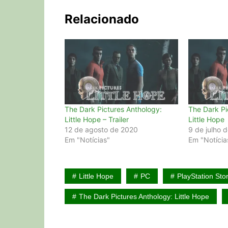
Relacionado
The Dark Pictures Anthology:
The Dark Pi
Little Hope – Trailer
Little Hope
12 de agosto de 2020
9 de julho 
Em "Notícias"
Em "Notícia
Little Hope
PC
PlayStation Sto
The Dark Pictures Anthology: Little Hope