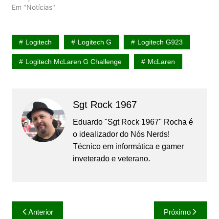
Em "Notícias"
Logitech
Logitech G
Logitech G923
Logitech McLaren G Challenge
McLaren
Sgt Rock 1967
Eduardo "Sgt Rock 1967" Rocha é
o idealizador do Nós Nerds!
Técnico em informática e gamer
inveterado e veterano.
Navegação
Anterior
Próximo