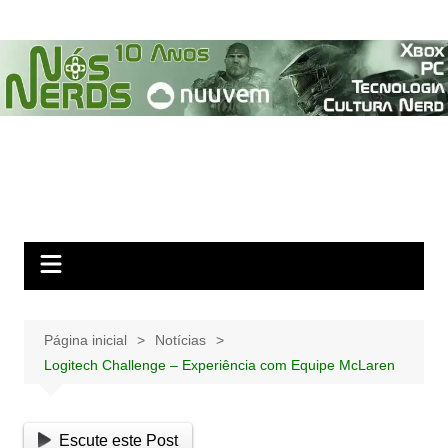
Ir
para
o
conteúdo
Página inicial
Notícias
Logitech Challenge – Experiência com Equipe McLaren
Escute este Post