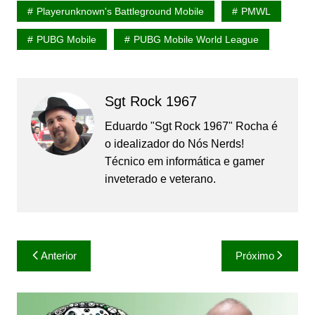
Playerunknown's Battleground Mobile
PMWL
PUBG Mobile
PUBG Mobile World League
Sgt Rock 1967
Eduardo "Sgt Rock 1967" Rocha é
o idealizador do Nós Nerds!
Técnico em informática e gamer
inveterado e veterano.
Navegação
Anterior
Próximo
de
Post