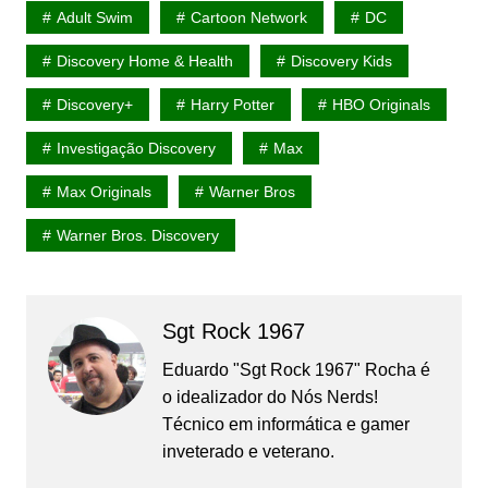
Adult Swim
Cartoon Network
DC
Discovery Home & Health
Discovery Kids
Discovery+
Harry Potter
HBO Originals
Investigação Discovery
Max
Max Originals
Warner Bros
Warner Bros. Discovery
Sgt Rock 1967
Eduardo "Sgt Rock 1967" Rocha é
o idealizador do Nós Nerds!
Técnico em informática e gamer
inveterado e veterano.