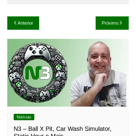
Navegação
Anterior
Próximo
de
Post
Notícias
N3 – Ball X Pit, Car Wash Simulator,
Static Hour e Mais