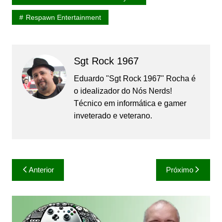
Respawn Entertainment
Sgt Rock 1967
Eduardo "Sgt Rock 1967" Rocha é
o idealizador do Nós Nerds!
Técnico em informática e gamer
inveterado e veterano.
Navegação
Anterior
Próximo
de
Post