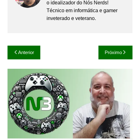
o idealizador do Nós Nerds!
Técnico em informática e gamer
inveterado e veterano.
Navegação
Anterior
Próximo
de
Post