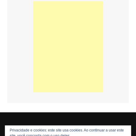
Privacidade e cookies: este site usa cookies. Ao continuar a usar este
Copyright © 2026 Nós Nerds. Todos os direitos reservados
site, você concorda com o uso deles.