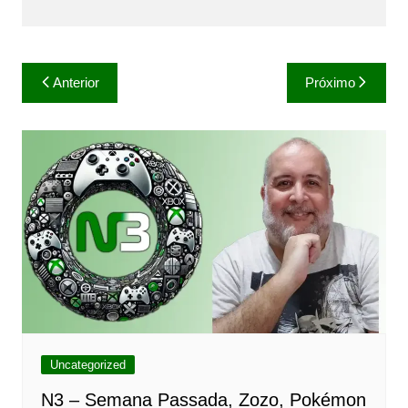
Navegação
Anterior
Próximo
de
Post
Uncategorized
N3 – Semana Passada, Zozo, Pokémon