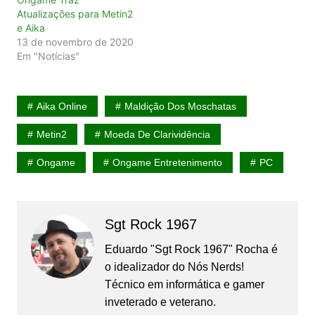
Atualizações para Metin2
e Aika
13 de novembro de 2020
Em "Notícias"
Aika Online
Maldição Dos Moschatas
Metin2
Moeda De Clarividência
Ongame
Ongame Entretenimento
PC
Sgt Rock 1967
Eduardo "Sgt Rock 1967" Rocha é
o idealizador do Nós Nerds!
Técnico em informática e gamer
inveterado e veterano.