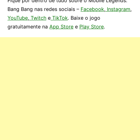
Fique por dentro de tudo sobre o Mobile Legends:
Bang Bang nas redes sociais –
Facebook
,
Instagram
,
YouTube
,
Twitch
e
TikTok
.
Baixe o jogo
gratuitamente na
App Store
e
Play Store
.