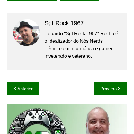
Sgt Rock 1967
Eduardo "Sgt Rock 1967" Rocha é
o idealizador do Nós Nerds!
Técnico em informática e gamer
inveterado e veterano.
Navegação
Anterior
Próximo
de
Post