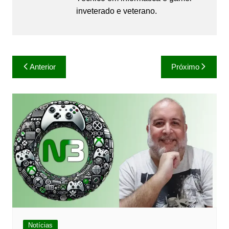
inveterado e veterano.
Navegação
Anterior
Próximo
de
Post
Notícias