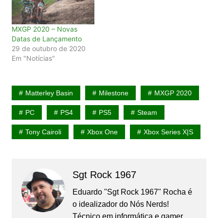
MXGP 2020 – Novas
Datas de Lançamento
29 de outubro de 2020
Em "Notícias"
Matterley Basin
Milestone
MXGP 2020
PC
PS4
PS5
Steam
Tony Cairoli
Xbox One
Xbox Series X|S
Sgt Rock 1967
Eduardo "Sgt Rock 1967" Rocha é
o idealizador do Nós Nerds!
Técnico em informática e gamer