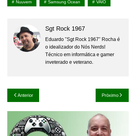
Nuuvem
Samsung Ocean
VAIO
Sgt Rock 1967
Eduardo "Sgt Rock 1967" Rocha é
o idealizador do Nós Nerds!
Técnico em informática e gamer
inveterado e veterano.
Navegação
Anterior
Próximo
de
Post