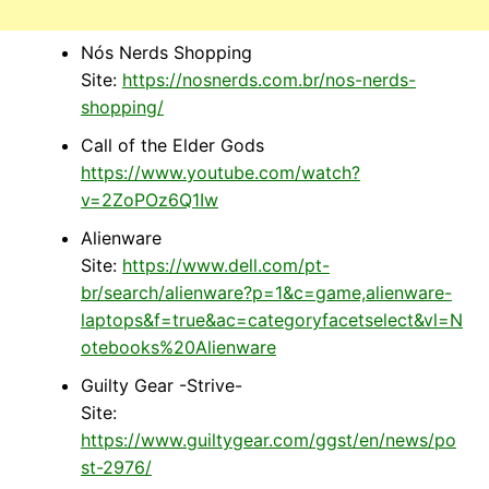
Nós Nerds Shopping
Site:
https://nosnerds.com.br/nos-nerds-
shopping/
Call of the Elder Gods
https://www.youtube.com/watch?
v=2ZoPOz6Q1Iw
Alienware
Site:
https://www.dell.com/pt-
br/search/alienware?p=1&c=game,alienware-
laptops&f=true&ac=categoryfacetselect&vl=N
otebooks%20Alienware
Guilty Gear -Strive-
Site:
https://www.guiltygear.com/ggst/en/news/po
st-2976/