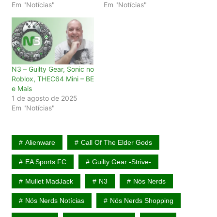
Em "Notícias"
Em "Notícias"
N3 – Guilty Gear, Sonic no
Roblox, THEC64 Mini – BE
e Mais
1 de agosto de 2025
Em "Notícias"
Alienware
Call Of The Elder Gods
EA Sports FC
Guilty Gear -Strive-
Mullet MadJack
N3
Nós Nerds
Nós Nerds Notícias
Nós Nerds Shopping