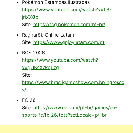
Pokémon Estampas Ilustradas
https://www.youtube.com/watch?v=LS-
jrb3XtxI
Site:
https://tcg.pokemon.com/pt-br/
Ragnarök Online Latam
Site:
https://www.gnjoylatam.com/pt
BGS 2026
https://www.youtube.com/watch?
v=gUKsX7kquzg
Site:
https://www.brasilgameshow.com.br/ingresso
s/
FC 26
Site:
https://www.ea.com/pt-br/games/ea-
sports-fc/fc-26/tots?setLocale=pt-br