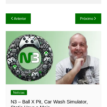
Navegação
Anterior
Próximo
de
Post
Notícias
N3 – Ball X Pit, Car Wash Simulator,