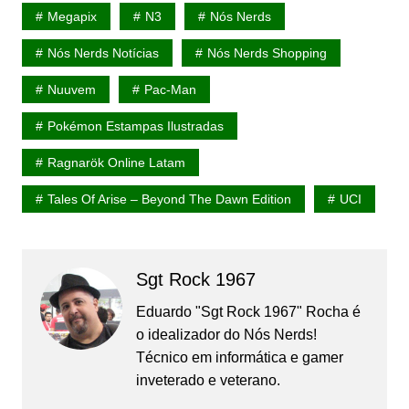
Megapix
N3
Nós Nerds
Nós Nerds Notícias
Nós Nerds Shopping
Nuuvem
Pac-Man
Pokémon Estampas Ilustradas
Ragnarök Online Latam
Tales Of Arise – Beyond The Dawn Edition
UCI
Sgt Rock 1967
Eduardo "Sgt Rock 1967" Rocha é
o idealizador do Nós Nerds!
Técnico em informática e gamer
inveterado e veterano.