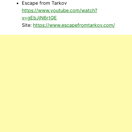
Escape from Tarkov
https://www.youtube.com/watch?
v=gEbJjN6rtQE
Site:
https://www.escapefromtarkov.com/