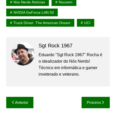
Nós Nerds Notícias
Nuuvem
NVIDIA GeForce LAN 50
Truck Driver: The American Dream
UCI
Sgt Rock 1967
Eduardo "Sgt Rock 1967" Rocha é
o idealizador do Nós Nerds!
Técnico em informática e gamer
inveterado e veterano.
Navegação
Anterior
Próximo
de