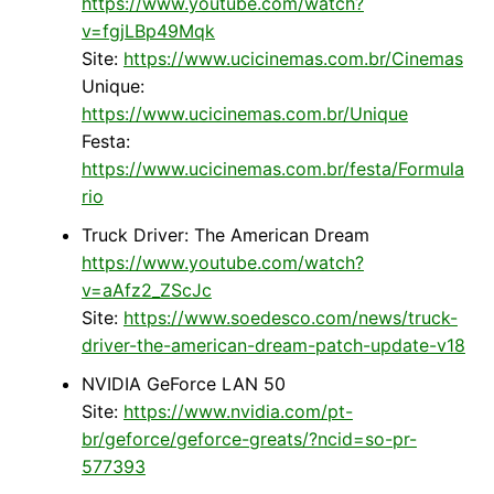
https://www.youtube.com/watch?
v=fgjLBp49Mqk
Site:
https://www.ucicinemas.com.br/Cinemas
Unique:
https://www.ucicinemas.com.br/Unique
Festa:
https://www.ucicinemas.com.br/festa/Formula
rio
Truck Driver: The American Dream
https://www.youtube.com/watch?
v=aAfz2_ZScJc
Site:
https://www.soedesco.com/news/truck-
driver-the-american-dream-patch-update-v18
NVIDIA GeForce LAN 50
Site:
https://www.nvidia.com/pt-
br/geforce/geforce-greats/?ncid=so-pr-
577393