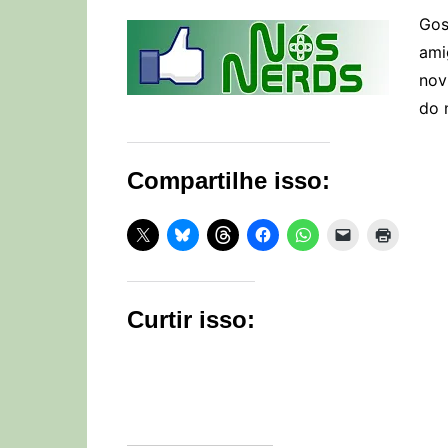
Gos
ami
nov
do 
Compartilhe isso:
Curtir isso: