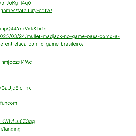
=p-JoKg_i4q0
/games/fatalfury-cotw/
v=npQ44YrdVqk&t=1s
/2025/03/24/mullet-madjack-no-game-pass-como-a-
se-entrelaca-com-o-game-brasileiro/
v=hmjoczxl4Wc
=CaUjqEiq_nk
v/funcom
v=KWNfLu6Z3qg
n/landing