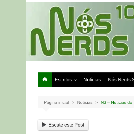
Ir
para
o
conteúdo
Escritos
Notícias
Nós Nerds 
Games e Tech
Papo de Bar
Página inicial
Notícias
N3 – Notícias do
Escute este Post