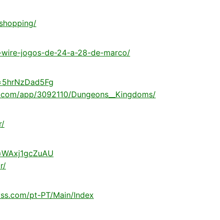
-shopping/
x-wire-jogos-de-24-a-28-de-marco/
v=5hrNzDad5Fg
ed.com/app/3092110/Dungeons__Kingdoms/
r/
v=WAxj1gcZuAU
r/
yss.com/pt-PT/Main/Index