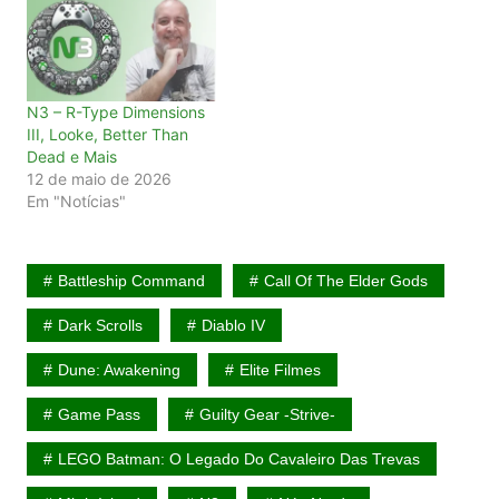
N3 – R-Type Dimensions
III, Looke, Better Than
Dead e Mais
12 de maio de 2026
Em "Notícias"
Battleship Command
Call Of The Elder Gods
Dark Scrolls
Diablo IV
Dune: Awakening
Elite Filmes
Game Pass
Guilty Gear -Strive-
LEGO Batman: O Legado Do Cavaleiro Das Trevas