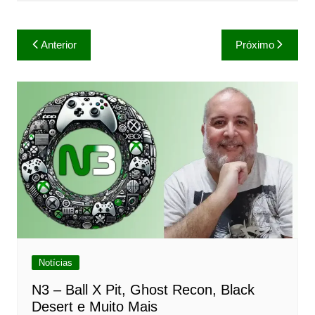
Navegação
Anterior
Próximo
de
Post
Notícias
N3 – Ball X Pit, Ghost Recon, Black
Desert e Muito Mais