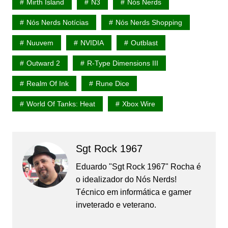
Mirth Island
N3
Nós Nerds
Nós Nerds Notícias
Nós Nerds Shopping
Nuuvem
NVIDIA
Outblast
Outward 2
R-Type Dimensions III
Realm Of Ink
Rune Dice
World Of Tanks: Heat
Xbox Wire
Sgt Rock 1967
Eduardo "Sgt Rock 1967" Rocha é
o idealizador do Nós Nerds!
Técnico em informática e gamer
inveterado e veterano.