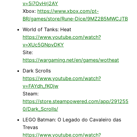
v=5i7OvHrj2AY
Xbox:
https://www.xbox.com/pt-
BR/games/store/Rune-Dice/9MZ2B5MWCJTB
World of Tanks: Heat
https://www.youtube.com/watch?
v=XUc5GNpvDKY
Site:
https://wargaming.net/en/games/wotheat
Dark Scrolls
https://www.youtube.com/watch?
v=FAYdh_fKOjw
Steam:
https://store.steampowered.com/app/291255
0/Dark_Scrolls/
LEGO Batman: O Legado do Cavaleiro das
Trevas
https://www.youtube.com/watch?