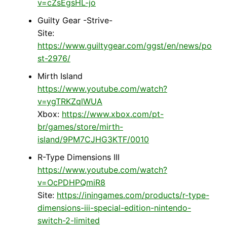
v=cZsEgsHL-jo
Guilty Gear -Strive-
Site:
https://www.guiltygear.com/ggst/en/news/po
st-2976/
Mirth Island
https://www.youtube.com/watch?
v=ygTRKZqlWUA
Xbox:
https://www.xbox.com/pt-
br/games/store/mirth-
island/9PM7CJHG3KTF/0010
R-Type Dimensions III
https://www.youtube.com/watch?
v=OcPDHPQmiR8
Site:
https://iningames.com/products/r-type-
dimensions-iii-special-edition-nintendo-
switch-2-limited