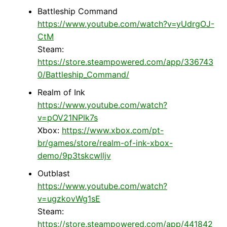
Battleship Command
https://www.youtube.com/watch?v=yUdrgOJ-
CtM
Steam:
https://store.steampowered.com/app/336743
0/Battleship_Command/
Realm of Ink
https://www.youtube.com/watch?
v=pOV21NPlk7s
Xbox:
https://www.xbox.com/pt-
br/games/store/realm-of-ink-xbox-
demo/9p3tskcwlljv
Outblast
https://www.youtube.com/watch?
v=ugzkovWg1sE
Steam:
https://store.steampowered.com/app/441842