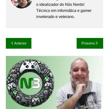
o idealizador do Nós Nerds!
Técnico em informática e gamer
inveterado e veterano.
Navegação
Anterior
Próximo
de
Post