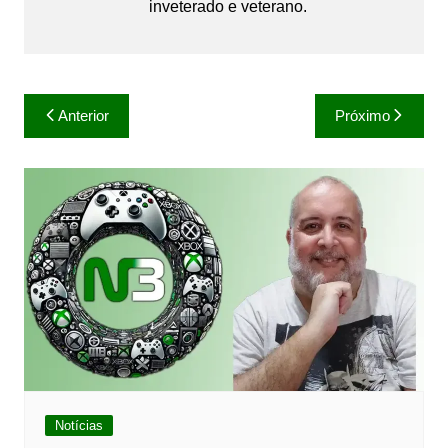
inveterado e veterano.
Navegação
Anterior
Próximo
de
Post
Notícias