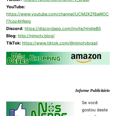
YouTube:
https://www.youtube.com/channel/UCM2KZf8aWOC
f7cqz4lrRejg
Discord:
https://discordapp.com/invite/HndjeB5
Blog:
http://nimotv.blog/
TikTok:
https://www.tiktok.com/@nimotvbrasil
Informe Publicitário
Se você
gostou deste