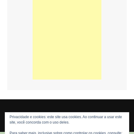
Privacidade e cookies: este site usa cookies. Ao continuar a usar este
Copyright © 2026 Nós Nerds. Todos os direitos reservados
site, você concorda com o uso deles.
Para saber mais, inclusive sobre como controlar os cookies, consulte: