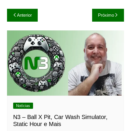
Navegação
Anterior
Próximo
de
Post
Notícias
N3 – Ball X Pit, Car Wash Simulator,
Static Hour e Mais