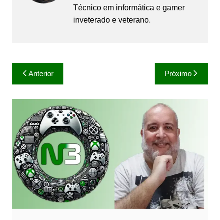
Técnico em informática e gamer
inveterado e veterano.
Navegação
Anterior
Próximo
de
Post