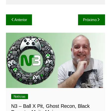
Navegação
Anterior
Próximo
de
Post
Notícias
N3 – Ball X Pit, Ghost Recon, Black