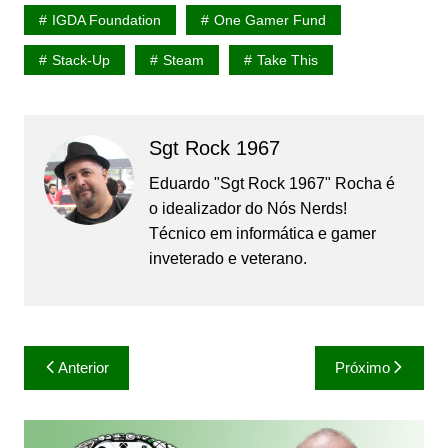
IGDA Foundation
One Gamer Fund
Stack-Up
Steam
Take This
Sgt Rock 1967
Eduardo "Sgt Rock 1967" Rocha é
o idealizador do Nós Nerds!
Técnico em informática e gamer
inveterado e veterano.
Navegação
Anterior
Próximo
de
Post