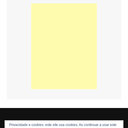
Privacidade e cookies: este site usa cookies. Ao continuar a usar este
Copyright © 2026 Nós Nerds. Todos os direitos reservados