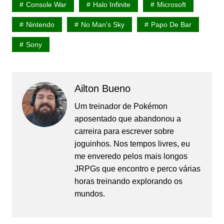
Console War
Halo Infinite
Microsoft
Nintendo
No Man's Sky
Papo De Bar
Sony
Ailton Bueno
Um treinador de Pokémon
aposentado que abandonou a
carreira para escrever sobre
joguinhos. Nos tempos livres, eu
me enveredo pelos mais longos
JRPGs que encontro e perco várias
horas treinando explorando os
mundos.