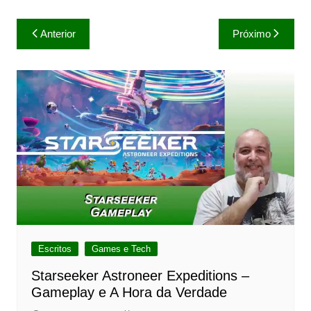
Navegação
Anterior
Próximo
de
Post
Escritos
Games e Tech
Starseeker Astroneer Expeditions –
Gameplay e A Hora da Verdade