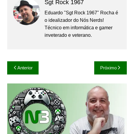
Sgt Rock 1967
Eduardo "Sgt Rock 1967" Rocha é
o idealizador do Nós Nerds!
Técnico em informática e gamer
inveterado e veterano.
Navegação
Anterior
Próximo
de
Post