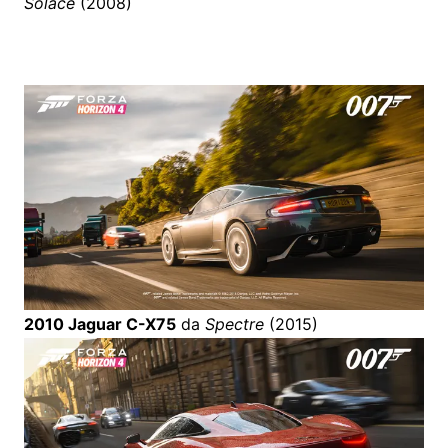
Solace
(2008)
2010 Jaguar C-X75
da
Spectre
(2015)