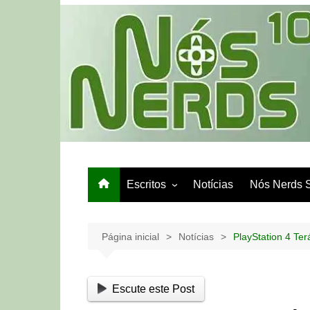
Ir
para
o
conteúdo
Escritos
Notícias
Nós Nerds 
Games e Tech
Papo de Bar
Página inicial
Notícias
PlayStation 4 Te
Escute este Post