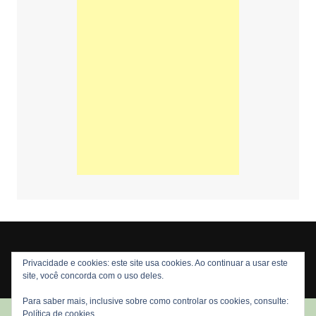
Privacidade e cookies: este site usa cookies. Ao continuar a usar este
Copyright © 2026 Nós Nerds. Todos os direitos reservados
site, você concorda com o uso deles.
Para saber mais, inclusive sobre como controlar os cookies, consulte:
Política de cookies