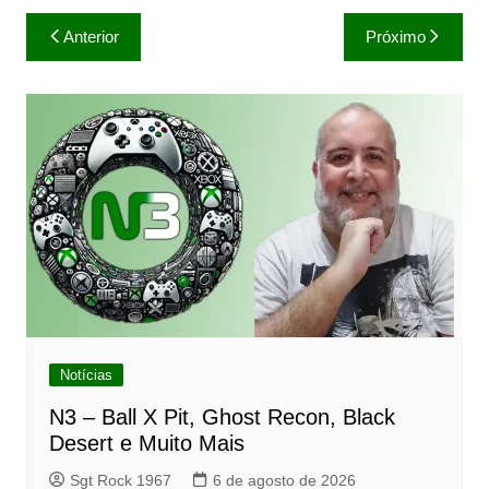
Navegação
Anterior
Próximo
de
Post
Notícias
N3 – Ball X Pit, Ghost Recon, Black
Desert e Muito Mais
Sgt Rock 1967
6 de agosto de 2026