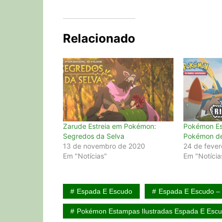
Relacionado
Zarude Estreia em Pokémon:
Pokémon Es
Segredos da Selva
Pokémon de
13 de novembro de 2020
24 de fever
Em "Notícias"
Em "Notícia
Espada E Escudo
Espada E Escudo – 
Pokémon Estampas Ilustradas Espada E Esc