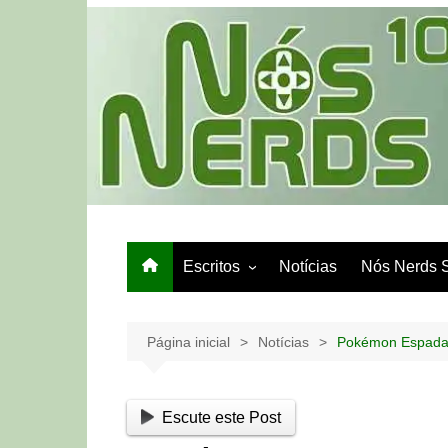
Ir
para
o
conteúdo
Escritos
Notícias
Nós Nerds 
Games e Tech
Papo de Bar
Página inicial
Notícias
Pokémon Espada 
Escute este Post