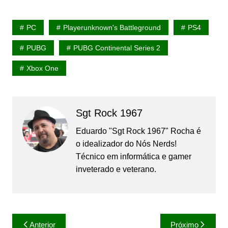
PC
Playerunknown's Battleground
PS4
PUBG
PUBG Continental Series 2
Xbox One
Sgt Rock 1967
Eduardo "Sgt Rock 1967" Rocha é
o idealizador do Nós Nerds!
Técnico em informática e gamer
inveterado e veterano.
Navegação
Anterior
Próximo