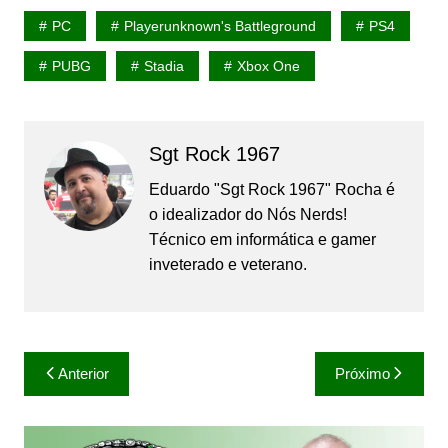
PC
Playerunknown's Battleground
PS4
PUBG
Stadia
Xbox One
Sgt Rock 1967
Eduardo "Sgt Rock 1967" Rocha é
o idealizador do Nós Nerds!
Técnico em informática e gamer
inveterado e veterano.
Navegação
Anterior
Próximo
de
Post