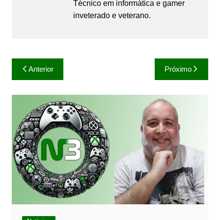
Técnico em informática e gamer
inveterado e veterano.
Navegação
Anterior
Próximo
de
Post