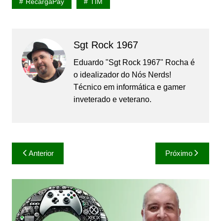
RecargaPay
TIM
Sgt Rock 1967
Eduardo "Sgt Rock 1967" Rocha é
o idealizador do Nós Nerds!
Técnico em informática e gamer
inveterado e veterano.
Navegação
Anterior
Próximo
de
Post