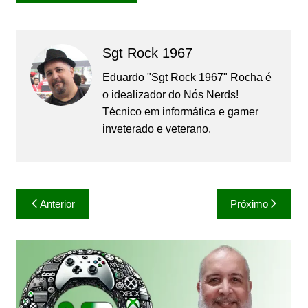
Sgt Rock 1967
Eduardo "Sgt Rock 1967" Rocha é
o idealizador do Nós Nerds!
Técnico em informática e gamer
inveterado e veterano.
Navegação
Anterior
Próximo
de
Post