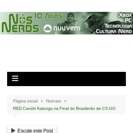
Ir
para
o
conteúdo
Página inicial
Notícias
RED Canids Kalunga na Final do Brasilerão de CS:GO
Escute este Post