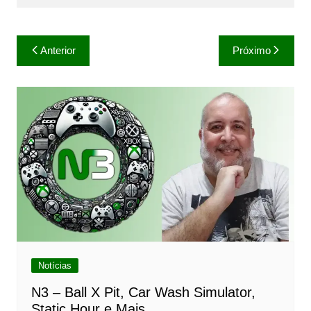
Navegação
Anterior
Próximo
de
Post
Notícias
N3 – Ball X Pit, Car Wash Simulator,
Static Hour e Mais