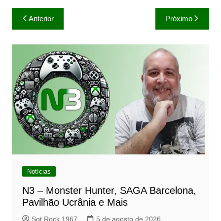
Navegação
Anterior
Próximo
de
Post
Notícias
N3 – Monster Hunter, SAGA Barcelona,
Pavilhão Ucrânia e Mais
Sgt Rock 1967
5 de agosto de 2026