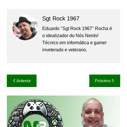
Sgt Rock 1967
Eduardo "Sgt Rock 1967" Rocha é
o idealizador do Nós Nerds!
Técnico em informática e gamer
inveterado e veterano.
Navegação
Anterior
Próximo
de
Post