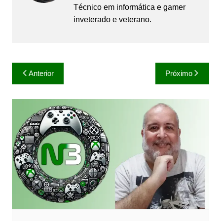
Técnico em informática e gamer
inveterado e veterano.
Navegação
Anterior
Próximo
de
Post