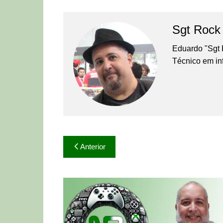
Sgt Rock
Eduardo "Sgt 
Técnico em in
Navegação
Anterior
de
Post