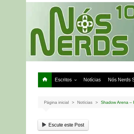
Ir
para
o
conteúdo
Escritos
Notícias
Nós Nerds 
Games e Tech
Papo de Bar
Página inicial
Notícias
Shadow Arena – 
Escute este Post