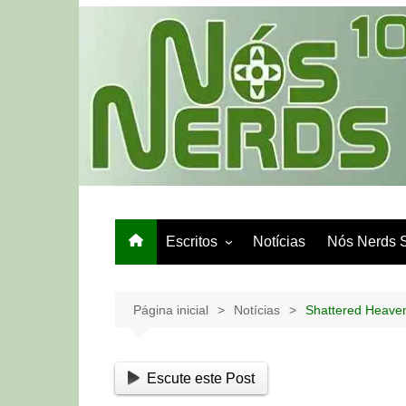
Ir
para
o
conteúdo
Escritos
Notícias
Nós Nerds 
Games e Tech
Papo de Bar
Página inicial
Notícias
Shattered Heave
Escute este Post