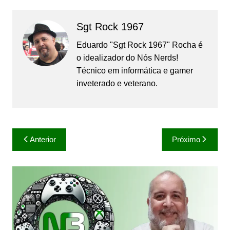
Sgt Rock 1967
Eduardo "Sgt Rock 1967" Rocha é
o idealizador do Nós Nerds!
Técnico em informática e gamer
inveterado e veterano.
Navegação
Anterior
Próximo
de
Post