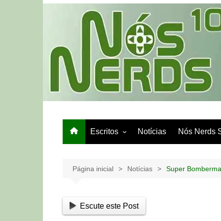
Ir
para
o
conteúdo
Escritos
Notícias
Nós Nerds 
Games e Tech
Papo de Bar
Página inicial
Notícias
Super Bomberman
Escute este Post