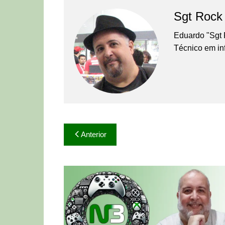
Sgt Rock
Eduardo "Sgt 
Técnico em in
Navegação
Anterior
de
Post