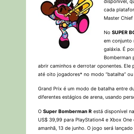
disponível, 
cada platafo
Master Chief
No
SUPER 
em conjunto n
galáxia. É po
Bomberman po
abrir caminhos e derrotar oponentes. Ele
até oito jogadores* no modo “batalha” ou
Grand Prix é um modo de batalha entre d
diferentes estágios de arena, usando per
O
Super Bomberman R
está disponível n
US$ 39,99 para PlayStation4 e Xbox One e
amanhã, 13 de junho. O jogo será lançad