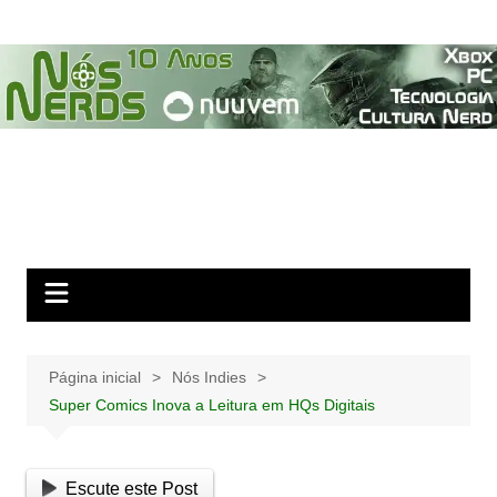
Ir
para
o
conteúdo
Página inicial
Nós Indies
Super Comics Inova a Leitura em HQs Digitais
Escute este Post