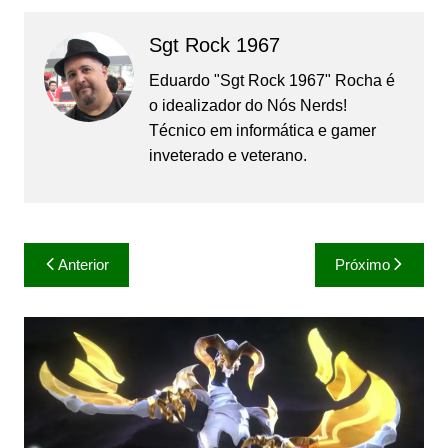
Sgt Rock 1967
Eduardo "Sgt Rock 1967" Rocha é
o idealizador do Nós Nerds!
Técnico em informática e gamer
inveterado e veterano.
Navegação
Anterior
Próximo
de
Post