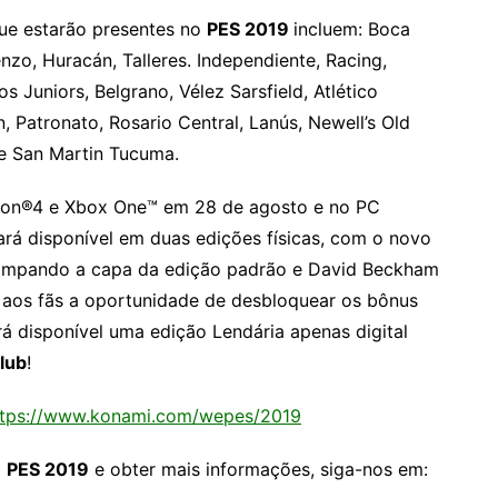
que estarão presentes no
PES 2019
incluem: Boca
nzo, Huracán, Talleres. Independiente, Racing,
s Juniors, Belgrano, Vélez Sarsfield, Atlético
, Patronato, Rosario Central, Lanús, Newell’s Old
 e San Martin Tucuma.
tion®4 e Xbox One™ em 28 de agosto e no PC
rá disponível em duas edições físicas, com o novo
tampando a capa da edição padrão e David Beckham
 aos fãs a oportunidade de desbloquear os bônus
á disponível uma edição Lendária apenas digital
lub
!
ttps://www.konami.com/wepes/2019
o
PES 2019
e obter mais informações, siga-nos em: