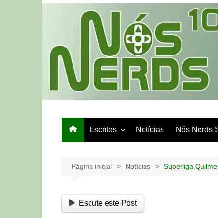
Ir
para
o
conteúdo
Escritos
Notícias
Nós Nerds 
Games e Tech
Papo de Bar
Página inicial
Notícias
Superliga Quilme
Escute este Post