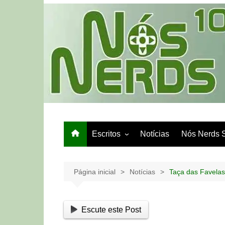
Ir
para
o
conteúdo
Escritos
Notícias
Nós Nerds 
Games e Tech
Papo de Bar
Página inicial
Notícias
Taça das Favelas
Escute este Post