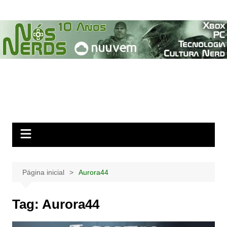
Ir
para
o
conteúdo
Página inicial
Aurora44
Tag:
Aurora44