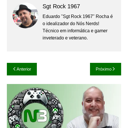
Sgt Rock 1967
Eduardo "Sgt Rock 1967" Rocha é
o idealizador do Nós Nerds!
Técnico em informática e gamer
inveterado e veterano.
Navegação
Anterior
Próximo
de
Post