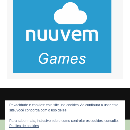
Privacidade e cookies: este site usa cookies. Ao continuar a usar este
Copyright © 2026 Nós Nerds. Todos os direitos reservados
site, você concorda com o uso deles.
Para saber mais, inclusive sobre como controlar os cookies, consulte:
Política de cookies