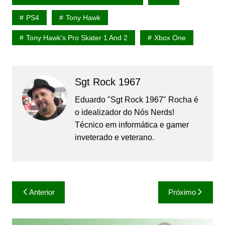
PS4
Tony Hawk
Tony Hawk’s Pro Skater 1 And 2
Xbox One
Sgt Rock 1967
Eduardo "Sgt Rock 1967" Rocha é
o idealizador do Nós Nerds!
Técnico em informática e gamer
inveterado e veterano.
Navegação
Anterior
Próximo
de
Post