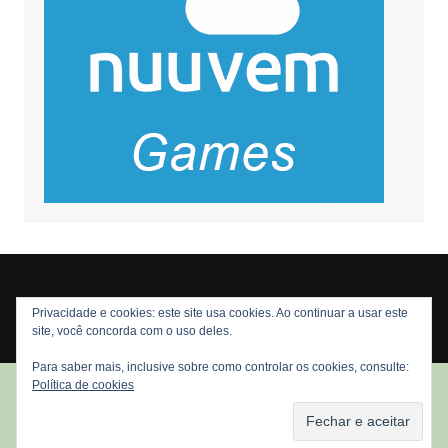
Privacidade e cookies: este site usa cookies. Ao continuar a usar este
Copyright © 2026 Nós Nerds. Todos os direitos reservados
site, você concorda com o uso deles.
Para saber mais, inclusive sobre como controlar os cookies, consulte:
Política de cookies