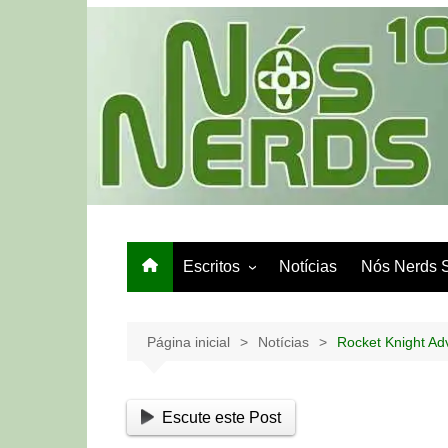
Ir
para
o
conteúdo
Escritos
Notícias
Nós Nerds 
Games e Tech
Papo de Bar
Página inicial
Notícias
Rocket Knight Ad
Escute este Post