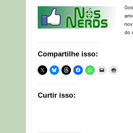
Gos
ami
nov
do 
Compartilhe isso:
Curtir isso: