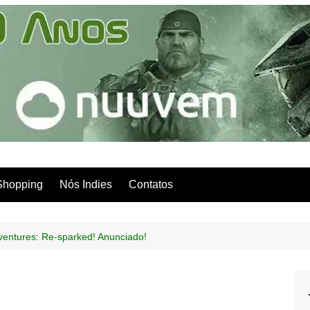
Shopping
Nós Indies
Contatos
ventures: Re-sparked! Anunciado!