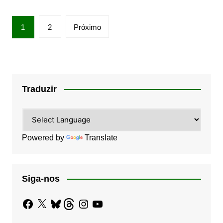
Paginação
1
2
Próximo
de
posts
Traduzir
Powered by
Translate
Siga-nos
Facebook
X
Bluesky
Threads
Instagram
YouTube